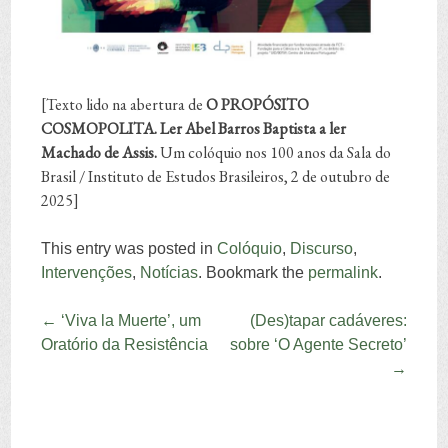
[Texto lido na abertura de
O PROPÓSITO
COSMOPOLITA.
Ler Abel Barros Baptista a ler
Machado de Assis.
Um colóquio nos 100 anos da Sala do
Brasil / Instituto de Estudos Brasileiros, 2 de outubro de
2025]
This entry was posted in
Colóquio
,
Discurso
,
Intervenções
,
Notícias
. Bookmark the
permalink
.
Post navigation
←
‘Viva la Muerte’, um
(Des)tapar cadáveres:
Oratório da Resistência
sobre ‘O Agente Secreto’
→