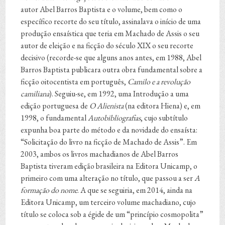
autor Abel Barros Baptista e o volume, bem como o
específico recorte do seu título, assinalava o início de uma
produção ensaística que teria em Machado de Assis o seu
autor de eleição e na ficção do século XIX o seu recorte
decisivo (recorde-se que alguns anos antes, em 1988, Abel
Barros Baptista publicara outra obra fundamental sobre a
ficção oitocentista em português,
Camilo e a revolução
camiliana
). Seguiu-se, em 1992, uma Introdução a uma
edição portuguesa de
O Alienista
(na editora Hiena) e, em
1998, o fundamental
Autobibliografias
, cujo subtítulo
expunha boa parte do método e da novidade do ensaísta:
“Solicitação do livro na ficção de Machado de Assis”. Em
2003, ambos os livros machadianos de Abel Barros
Baptista tiveram edição brasileira na Editora Unicamp, o
primeiro com uma alteração no título, que passou a ser
A
formação do nome
. A que se seguiria, em 2014, ainda na
Editora Unicamp, um terceiro volume machadiano, cujo
título se coloca sob a égide de um “princípio cosmopolita”