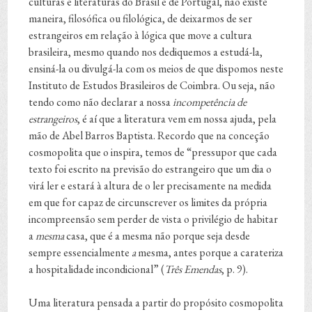
culturas e literaturas do Brasil e de Portugal, não existe
maneira, filosófica ou filológica, de deixarmos de ser
estrangeiros em relação à lógica que move a cultura
brasileira, mesmo quando nos dediquemos a estudá-la,
ensiná-la ou divulgá-la com os meios de que dispomos neste
Instituto de Estudos Brasileiros de Coimbra. Ou seja, não
tendo como não declarar a nossa
incompetência de
estrangeiros
, é aí que a literatura vem em nossa ajuda, pela
mão de Abel Barros Baptista. Recordo que na conceção
cosmopolita que o inspira, temos de “pressupor que cada
texto foi escrito na previsão do estrangeiro que um dia o
virá ler e estará à altura de o ler precisamente na medida
em que for capaz de circunscrever os limites da própria
incompreensão sem perder de vista o privilégio de habitar
a
mesma
casa, que é a mesma não porque seja desde
sempre essencialmente
a
mesma, antes porque a carateriza
a hospitalidade incondicional” (
Três Emendas
, p. 9).
Uma literatura pensada a partir do propósito cosmopolita