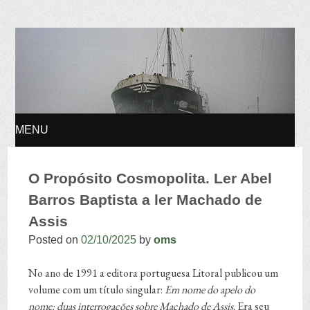
Osvaldo Manuel
Silvestre
MENU
SKIP TO CONTENT
O Propósito Cosmopolita. Ler Abel
Barros Baptista a ler Machado de
Assis
Posted on
02/10/2025
by
oms
No ano de 1991 a editora portuguesa Litoral publicou um
volume com um título singular:
Em nome do apelo do
nome: duas interrogações sobre Machado de Assis
. Era seu