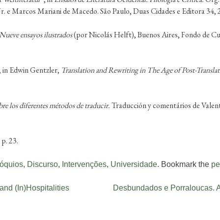
 Jr. e Marcos Mariani de Macedo. São Paulo, Duas Cidades e Editora 34, 
 Nueve ensayos ilustrados
(por Nicolás Helft), Buenos Aires, Fondo de C
 in Edwin Gentzler,
Translation and Rewriting in The Age of Post-Translat
re los diferentes métodos de traducir.
Traducción y comentários de Valent
 p. 23.
óquios
,
Discurso
,
Intervenções
,
Universidade
. Bookmark the
pe
nd (In)Hospitalities
Desbundados e Porraloucas. A