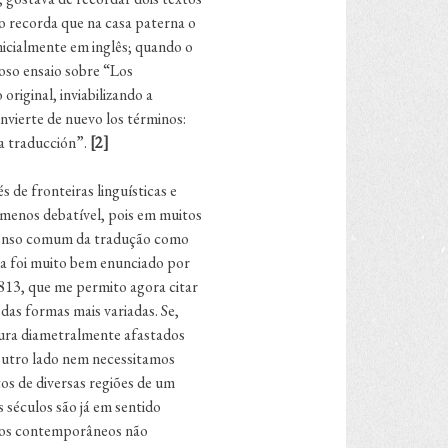
no recorda que na casa paterna o
nicialmente em inglês; quando o
oso ensaio sobre “Los
riginal, inviabilizando a
nvierte de nuevo los términos:
 la traducción”.
[2]
 de fronteiras linguísticas e
 menos debatível, pois em muitos
no senso comum da tradução como
ema foi muito bem enunciado por
1813, que me permito agora citar
das formas mais variadas. Se,
tura diametralmente afastados
 outro lado nem necessitamos
os de diversas regiões de um
séculos são já em sentido
o os contemporâneos não