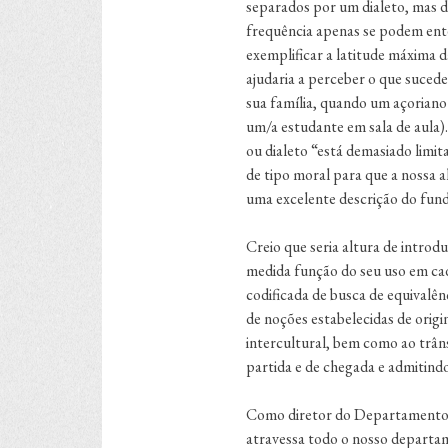
separados por um dialeto, mas de
frequência apenas se podem en
exemplificar a latitude máxima 
ajudaria a perceber o que suced
sua família, quando um açoriano
um/a estudante em sala de aula).
ou dialeto “está demasiado limit
de tipo moral para que a nossa
uma excelente descrição do fund
Creio que seria altura de introd
medida função do seu uso em cad
codificada de busca de equivalên
de noções estabelecidas de origi
intercultural, bem como ao trâns
partida e de chegada e admitin
Como diretor do Departamento de
atravessa todo o nosso departam