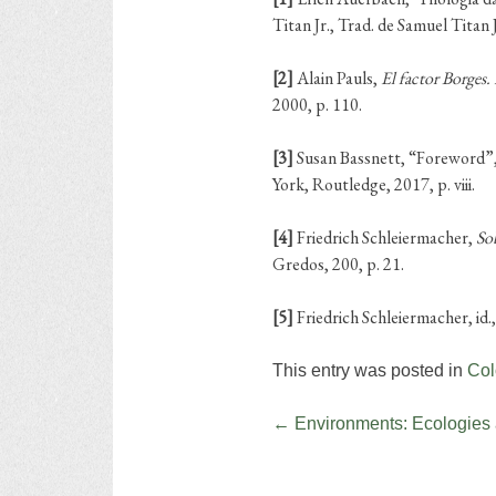
Titan Jr., Trad. de Samuel Titan
[2]
Alain Pauls,
El factor Borges.
2000, p. 110.
[3]
Susan Bassnett, “Foreword”,
York, Routledge, 2017, p. viii.
[4]
Friedrich Schleiermacher,
Sob
Gredos, 200, p. 21.
[5]
Friedrich Schleiermacher, id.,
This entry was posted in
Col
Post navigation
←
Environments: Ecologies a