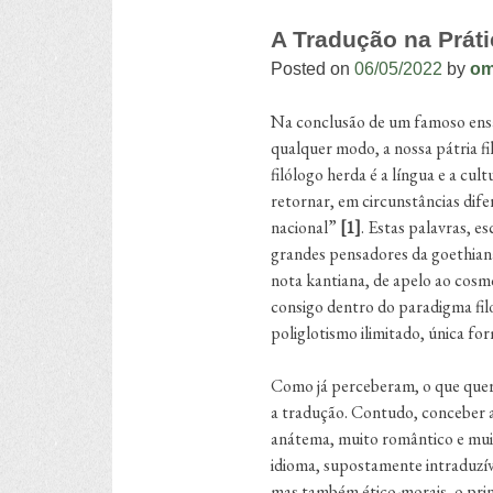
A Tradução na Práti
Posted on
06/05/2022
by
o
Na conclusão de um famoso ensa
qualquer modo, a nossa pátria fil
filólogo herda é a língua e a cul
retornar, em circunstâncias difer
nacional”
[1]
. Estas palavras, e
grandes pensadores da goethia
nota kantiana, de apelo ao cosm
consigo dentro do paradigma filol
poliglotismo ilimitado, única fo
Como já perceberam, o que quero
a tradução. Contudo, conceber a
anátema, muito romântico e muit
idioma, supostamente intraduzíve
mas também ético-morais, o pri