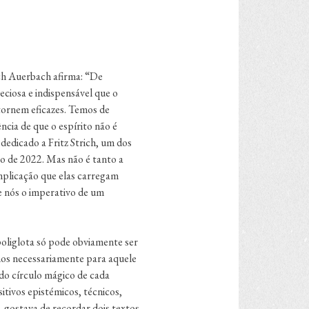
ich Auerbach afirma: “De
reciosa e indispensável que o
e tornem eficazes. Temos de
ncia de que o espírito não é
dedicado a Fritz Strich, um dos
o de 2022. Mas não é tanto a
mplicação que elas carregam
de nós o imperativo de um
poliglota só pode obviamente ser
-nos necessariamente para aquele
do círculo mágico de cada
itivos epistémicos, técnicos,
o, gostava de recordar dois textos