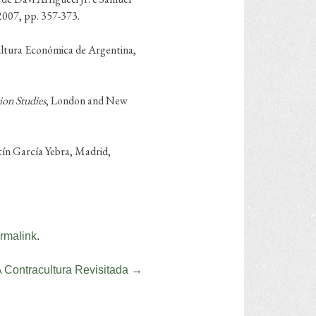
2007, pp. 357-373.
ultura Económica de Argentina,
ion Studies
, London and New
ín García Yebra, Madrid,
rmalink
.
 Contracultura Revisitada
→