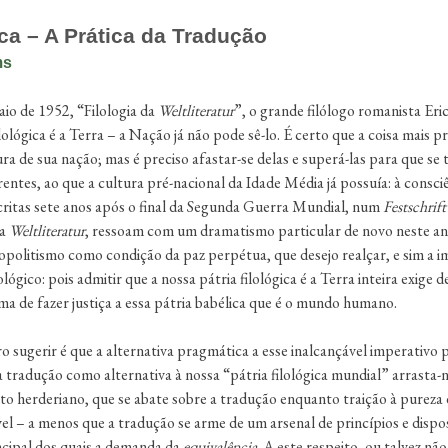
ca – A Prática da Tradução
ms
io de 1952, “Filologia da
Weltliteratur
”, o grande filólogo romanista Er
ológica é a Terra – a Nação já não pode sê-lo. É certo que a coisa mais p
tura de sua nação; mas é preciso afastar-se delas e superá-las para que s
entes, ao que a cultura pré-nacional da Idade Média já possuía: à consciê
scritas sete anos após o final da Segunda Guerra Mundial, num
Festschrift
na
Weltliteratur
, ressoam com um dramatismo particular de novo neste an
opolitismo como condição da paz perpétua, que desejo realçar, e sim a i
ógico: pois admitir que a nossa pátria filológica é a Terra inteira exige 
rma de fazer justiça a essa pátria babélica que é o mundo humano.
 sugerir é que a alternativa pragmática a esse inalcançável imperativo 
 tradução como alternativa à nossa “pátria filológica mundial” arrasta
o herderiano, que se abate sobre a tradução enquanto traição à pureza 
l – a menos que a tradução se arme de um arsenal de princípios e dispos
ncipal dos quais a demanda da
equivalência
. A este respeito, ou talvez nã