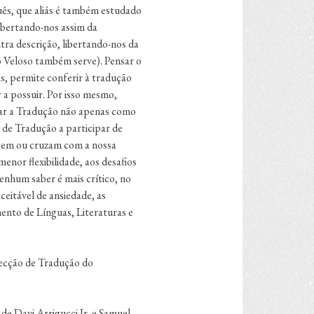
uês, que aliás é também estudado
ibertando-nos assim da
ra descrição, libertando-nos da
o Veloso também serve). Pensar o
s, permite conferir à tradução
a possuir. Por isso mesmo,
sar a Tradução não apenas como
 de Tradução a participar de
põem ou cruzam com a nossa
enor flexibilidade, aos desafios
enhum saber é mais crítico, no
eitável de ansiedade, as
mento de Línguas, Literaturas e
Secção de Tradução do
 de Davi Arrigucci Jr. e Samuel