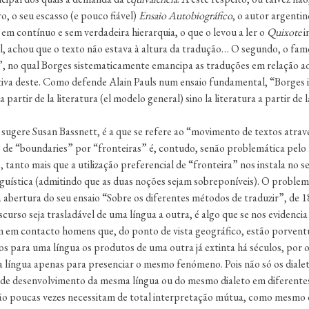
o, o seu escasso (e pouco fiável)
Ensaio Autobiográfico
, o autor argenti
em contínuo e sem verdadeira hierarquia, o que o levou a ler o
Quixote
i
ol, achou que o texto não estava à altura da tradução… O segundo, o fam
”, no qual Borges sistematicamente emancipa as traduções em relação ao o
tiva deste. Como defende Alain Pauls num ensaio fundamental, “Borges i
a partir de la literatura (el modelo general) sino la literatura a partir de
sugere Susan Bassnett, é a que se refere ao “movimento de textos através
 de “boundaries” por “fronteiras” é, contudo, senão problemática pelo
”, tanto mais que a utilização preferencial de “fronteira” nos instala 
linguística (admitindo que as duas noções sejam sobreponíveis). O probl
a abertura do seu ensaio “Sobre os diferentes métodos de traduzir”, de 
urso seja trasladável de uma língua a outra, é algo que se nos evidencia 
m em contacto homens que, do ponto de vista geográfico, estão porven
dos para uma língua os produtos de uma outra já extinta há séculos, por
a língua apenas para presenciar o mesmo fenómeno. Pois não só os dialet
de desenvolvimento da mesma língua ou do mesmo dialeto em diferentes 
e não poucas vezes necessitam de total interpretação mútua, como mesm