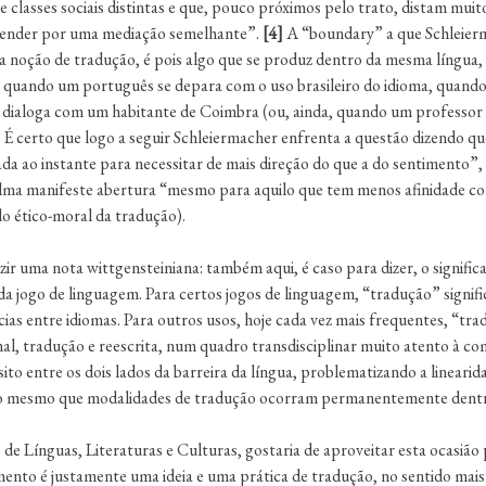
 classes sociais distintas e que, pouco próximos pelo trato, distam mui
tender por uma mediação semelhante”.
[4]
A “boundary” a que Schleierm
da noção de tradução, é pois algo que se produz dentro da mesma língua,
e quando um português se depara com o uso brasileiro do idioma, quando 
 dialoga com um habitante de Coimbra (ou, ainda, quando um professor d
 É certo que logo a seguir Schleiermacher enfrenta a questão dizendo qu
ada ao instante para necessitar de mais direção do que a do sentimento”
 alma manifeste abertura “mesmo para aquilo que tem menos afinidade c
o ético-moral da tradução).
uzir uma nota wittgensteiniana: também aqui, é caso para dizer, o signif
a jogo de linguagem. Para certos jogos de linguagem, “tradução” signif
cias entre idiomas. Para outros usos, hoje cada vez mais frequentes, “t
nal, tradução e reescrita, num quadro transdisciplinar muito atento à c
ito entre os dois lados da barreira da língua, problematizando a linearid
do mesmo que modalidades de tradução ocorram permanentemente dentr
 Línguas, Literaturas e Culturas, gostaria de aproveitar esta ocasião 
ento é justamente uma ideia e uma prática de tradução, no sentido mai