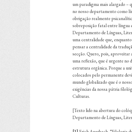
um paradigma mais alargado – qu
no nosso departamento como líng
obrigação realmente psicanalíti
sobreposição fatal entre língua
Departamento de Línguas, Litera
uma centralidade que, enquanto 
pensar a centralidade da tradu
secção. Quero, pois, aproveitar 
uma reflexão, que é urgente no 
estrutura orgânica. Porque a uni
colocados pelo permanente devir
mundo globalizado que é o nosso,
exigências da nossa pátria filol
Culturas.
[Texto lido na abertura do coló
Departamento de Línguas, Liter
[1]
Erich Auerbach, “Filologia d