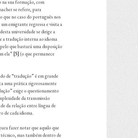
to na sua formação, com
acher se refere, para
 o que no caso do português nos
um emigrante regressa e visita a
esta universidade se dirige a
e a tradução interna ao idioma
, pelo que bastará uma disposição
om ela”
[5]
(o que permanece
icado de “tradução” é em grande
ica uma prática rigorosamente
radução” exige o questionamento
omplexidade da transmissão
ade da relação entre língua de
o de cada idioma.
para fazer notar que aquilo que
s técnico, mas também dentro de