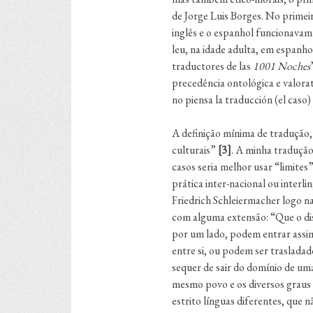
de Jorge Luis Borges. No primeir
inglês e o espanhol funcionavam 
leu, na idade adulta, em espanh
traductores de las
1001 Noches
precedência ontológica e valora
no piensa la traducción (el caso) 
A definição mínima de tradução, 
culturais”
[3]
. A minha tradução
casos seria melhor usar “limites
prática inter-nacional ou inter
Friedrich Schleiermacher logo n
com alguma extensão: “Que o disc
por um lado, podem entrar assi
entre si, ou podem ser traslada
sequer de sair do domínio de um
mesmo povo e os diversos graus 
estrito línguas diferentes, qu