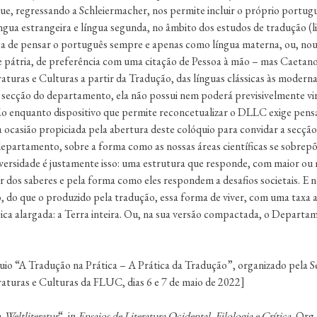
e, regressando a Schleiermacher, nos permite incluir o próprio portug
ua estrangeira e língua segunda, no âmbito dos estudos de tradução (l
ca de pensar o português sempre e apenas como língua materna, ou, nout
 e pátria, de preferência com uma citação de Pessoa à mão – mas Caetan
turas e Culturas a partir da Tradução, das línguas clássicas às moderna
secção do departamento, ela não possui nem poderá previsivelmente vir 
ção enquanto dispositivo que permite reconcetualizar o DLLC exige pen
a ocasião propiciada pela abertura deste colóquio para convidar a secção
departamento, sobre a forma como as nossas áreas científicas se sobre
versidade é justamente isso: uma estrutura que responde, com maior ou m
 dos saberes e pela forma como eles respondem a desafios societais. E n
 do que o produzido pela tradução, essa forma de viver, com uma taxa ac
ógica alargada: a Terra inteira. Ou, na sua versão compactada, o Departa
quio “A Tradução na Prática – A Prática da Tradução”, organizado pela 
aturas e Culturas da FLUC, dias 6 e 7 de maio de 2022]
a
Weltliteratur
“, in
Ensaios de Literatura Ocidental. Filologia e Crítica.
Org.