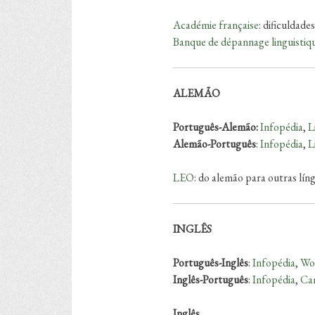
Académie française
: dificuldade
Banque de dépannage linguistiq
ALEMÃO
Português-Alemão:
Infopédia
,
L
Alemão-Português
:
Infopédia
,
L
LEO
: do alemão para outras lín
INGLÊS
Português-Inglês
:
Infopédia
,
Wo
Inglês-Português
:
Infopédia
,
Cam
Inglês