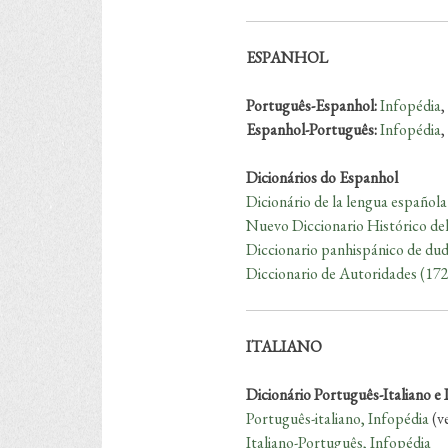
ESPANHOL
Português-Espanhol:
Infopédia
,
Espanhol-Português:
Infopédia
,
Dicionários do Espanhol
Dicionário de la lengua española
Nuevo Diccionario Histórico de
Diccionario panhispánico de du
Diccionario de Autoridades (17
ITALIANO
Dicionário Português-Italiano e 
Português-italiano, Infopédia
(v
Italiano-Português, Infopédia