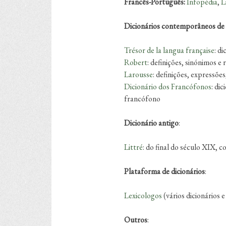
Francês-Português:
Infopédia
,
L
Dicionários contemporâneos de 
Trésor de la langua française
: d
Robert
: definições, sinónimos e
Larousse
: definições, expressõe
Dicionário dos Francófonos
: di
francófono
Dicionário antigo
:
Littré
: do final do século XIX, 
Plataforma de dicionários
:
Lexicologos
(vários dicionários 
Outros
: