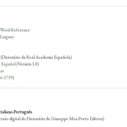
Word-Reference
Linguee
(Dicionário da Real Academia Española)
l Español
(Versión 1.0)
das
26-1739)
Italiano-Português
ersão digital do Dicionário de Giuseppe Mea-Porto Editora)