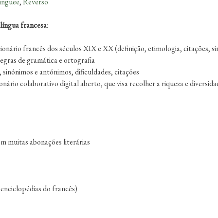
inguee
,
Reverso
língua francesa
:
icionário francês dos séculos XIX e XX (definição, etimologia, citações, 
 regras de gramática e ortografia
s, sinónimos e antónimos, dificuldades, citações
cionário colaborativo digital aberto, que visa recolher a riqueza e divers
com muitas abonações literárias
e enciclopédias do francês)