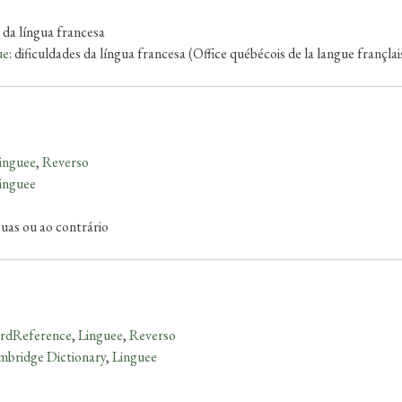
s da língua francesa
ue
: dificuldades da língua francesa (Office québécois de la langue françlai
inguee
,
Reverso
inguee
guas ou ao contrário
rdReference
,
Linguee
,
Reverso
bridge Dictionary
,
Linguee