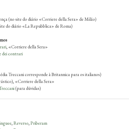
rença (no site do diário «Corriere della Sera» de Milão)
 site do diário «La Repubblica» de Roma)
imos
rari
, «Corriere della Sera»
e dei contrari
édia Treccani corresponde à Britannica para os italianos)
rástico), «Corriere della Sera»
Treccani
(para dúvidas)
inguee
,
Reverso
,
Priberam