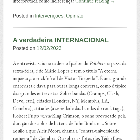
interpretada como indiferença?
Continue reading
→
Posted in
Intervenções
,
Opinião
A verdadeira INTERNACIONAL
Posted on
12/02/2023
A entrevista saiu no caderno Ipsilon do
Público
na passada
sexta-feira, é de Mário Lopes e tem o título “A eterna
inquietação rock’n’roll de Victor Torpedo”. É uma grande
entrevista e dava para outra longa conversa, como é típico
das grandes entrevistas. Sobre bandas (Cramps, Clash,
Devo, etc.), cidades (Londres, NY, Memphis, LA,
Coimbra), atitudes (a seriedade das bandas do rock tuga),
Robert Fripp
versus
King Crimson, o sono provocado pela
duração dos solos de bateria de John Bonham… Sobre
aquilo a que Alcir Pécora chama a “contra-universidade
roqueira” de Coimbra. Ou sobre as fotos dos Tédio Boys