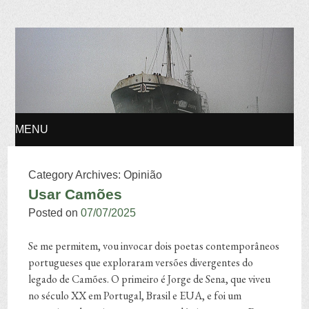
Osvaldo Manuel
Silvestre
MENU
SKIP TO CONTENT
Category Archives:
Opinião
Usar Camões
Posted on
07/07/2025
Se me permitem, vou invocar dois poetas contemporâneos
portugueses que exploraram versões divergentes do
legado de Camões. O primeiro é Jorge de Sena, que viveu
no século XX em Portugal, Brasil e EUA, e foi um