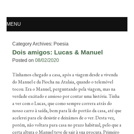
Osvaldo Manuel
MENU
Silvestre
SKIP TO CONTENT
Category Archives:
Poesia
Dois amigos: Lucas & Manuel
Posted on
08/02/2020
Tínhamos chegado a casa, após a viagem desde a vivenda
do Manuel e da Piocha na Atalaia, quando o telemóvel
tocou. Era o Manuel, perguntando pela viagem, mas na
verdade excitado e ansioso por contar uma história. Tinha
a ver com o Lucas, que como sempre correra atrás do
nosso carro à saída, bem para lá do portão da casa, até que
acelerei para ele desistir e deixámos de o ver. Desta vez,
porém, não voltara para casa no prazo habitual, pelo que a
certa altura o Manuel teve de sair à sua procura. Primeiro