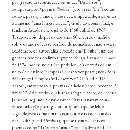
progressão descontínua; a segunda, “Discursos”,
composta por 9 poemas “Sobre” (por vezes “De”) coisas
como a poesia, o amor, o desejo, a simplicidade, a ausência
ou mesmo “uma longa marcha”, título do poema final, e
também datados entre julho de 1968 e abril de 1969.
Trata-se, pois, de poesia dos anos 60 e, em boa medida,
sobre os anos 60, esse período de nomadismo, não apenas
académico, do autor, aliás evocado em “L’oubli”, um dos
grandes poemas do livro seguinte,
Sem palavras nem coisas
,
de 1974, poema no qual se pode ler: “e à entrada de um
novo / dicionário: “é impossível escrever português / fora
de Portugal. é impossível / escrever”. Ou ainda: “De
boston, em resposta a poemas / alheios: ‘estou inocente, é
difícil’ ”. Admitindo aquela tese antiga, e forte, de Fredric
Jameson, segundo a qual os anos 60 terminaram com a
descolonização portuguesa, proponho que se leia o
segundo livro como um relançamento das coordenadas
delineadas por
A Distância
, que se tornam claras em
poemas como “Tríptico nómada”, que no livro de 1974