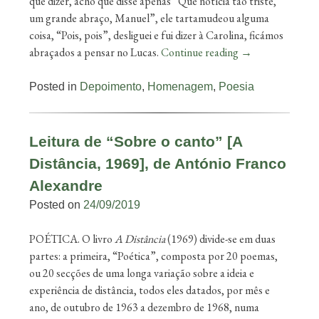
que dizer, acho que disse apenas “Que notícia tão triste,
um grande abraço, Manuel”, ele tartamudeou alguma
coisa, “Pois, pois”, desliguei e fui dizer à Carolina, ficámos
abraçados a pensar no Lucas.
Continue reading
→
Posted in
Depoimento
,
Homenagem
,
Poesia
Leitura de “Sobre o canto” [A
Distância, 1969], de António Franco
Alexandre
Posted on
24/09/2019
POÉTICA. O livro
A Distância
(1969) divide-se em duas
partes: a primeira, “Poética”, composta por 20 poemas,
ou 20 secções de uma longa variação sobre a ideia e
experiência de distância, todos eles datados, por mês e
ano, de outubro de 1963 a dezembro de 1968, numa