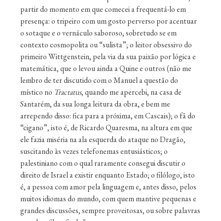
partir do momento em que comecei a frequentá-lo em
presença: o tripeiro com um gosto perverso por acentuar
o sotaque e o vernáculo saboroso, sobretudo se em
contexto cosmopolita ou “sulista”; o leitor obsessivo do
primeiro Wittgenstein, pela via da sua paixão por lógica e
matemática, que o levou ainda a Quine e outros (não me
lembro de ter discutido com o Manuel a questão do
místico no
Tractatus
, quando me apercebi, na casa de
Santarém, da sua longa leitura da obra, e bem me
arrependo disso: fica para a próxima, em Cascais); o fã do
“cigano”, isto é, de Ricardo Quaresma, na altura em que
ele fazia miséria na ala esquerda do ataque no Dragão,
suscitando às vezes telefonemas entusiásticos; o
palestiniano com o qual raramente consegui discutir o
direito de Israel a existir enquanto Estado; o filólogo, isto
é, a pessoa com amor pela linguagem e, antes disso, pelos
muitos idiomas do mundo, com quem mantive pequenas e
grandes discussões, sempre proveitosas, ou sobre palavras