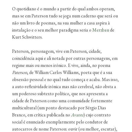
O quotidiano é o mundo a partir do qual ambos operam,
mas se em Paterson tudo se joga num caderno que será ou
não um livro de poemas, na sua mulher a casa aspira à
instalação e o seu melhor paradigma seria o
Merzbau
de
Kurt Schwitters.
Paterson, personagem, vive em Paterson, cidade,
coincidência aqui e ali notada por outras personagens, em
regime mais ou menos irónico. E vive, ainda, no poema
Paterson
, de William Carlos Williams, poeta que é a sua
obsessão pessoal e no qual tudo começa e acaba. Mas isso,
a auto-reflexividade irónica mas não cerebral, não obsta a
um poderoso subtexto político, que nos apresenta a
cidade de Paterson como uma comunidade fortemente
multicultural (um ponto destacado por Sérgio Dias
Branco, em crítica publicada no
Avante
) cujo contrato
social é enunciado exemplarmente pelo condutor de
autocarros de nome Paterson: ouvir (ou melhor, escutar),