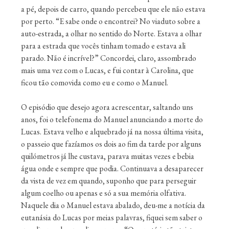
a pé, depois de carro, quando percebeu que ele não estava
por perto. “E sabe onde o encontrei? No viaduto sobre a
auto-estrada, a olhar no sentido do Norte. Estava a olhar
para a estrada que vocês tinham tomado e estava ali
parado. Não é incrível?” Concordei, claro, assombrado
mais uma vez com o Lucas, e fui contar à Carolina, que
ficou tão comovida como eu e como o Manuel.
O episódio que desejo agora acrescentar, saltando uns
anos, foi o telefonema do Manuel anunciando a morte do
Lucas. Estava velho e alquebrado já na nossa última visita,
o passeio que fazíamos os dois ao fim da tarde por alguns
quilómetros já lhe custava, parava muitas vezes e bebia
água onde e sempre que podia. Continuava a desaparecer
da vista de vez em quando, suponho que para perseguir
algum coelho ou apenas e só a sua memória olfativa.
Naquele dia o Manuel estava abalado, deu-me a notícia da
eutanásia do Lucas por meias palavras, fiquei sem saber o