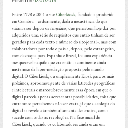
Posted on
03/07/2019
Entre 1998 e 2001 o site
Ciberkiosk
, fundado e produzido
em Coimbra – arduamente, dada a inexistência do que
viriam a ser depois os
templates,
que permitem hoje dar por
adquiridos uma série de requisitos que então tinham de ser
gerados para cada texto e número do site-jornal -, mas com
colaboradores por todo o país e, depois, pelo estrangeiro,
com destaque para Espanha e Brasil, foi uma experiência
inesquecível naquilo que era então o continente ainda
misterioso da hiper-mediação proposta pelo mundo
digital. O Ciberkiosk, ou simplesmente Kiosk para os mais
próximos, aproximou gente de várias latitudes geográficas
e intelectuais e marcou brevemente essa época em que o
digital parecia apenas acrescentar possibilidades, coisa que
entretanto percebemos não ser exata, já que a ecologia do
digital se revelou também altamente destrutiva, como
sucede com todas as revoluções. Na fase inicial do
Ciberkiosk, quando os colaboradores ainda eram em