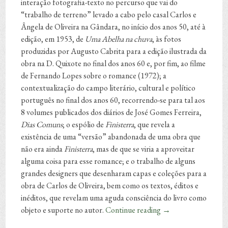
interação fotografia-texto no percurso que vai do
“trabalho de terreno” levado a cabo pelo casal Carlos e
Ângela de Oliveira na Gândara, no início dos anos 50, até à
edição, em 1953, de
Uma Abelha na chuva
, às fotos
produzidas por Augusto Cabrita para a edição ilustrada da
obra na D. Quixote no final dos anos 60 e, por fim, ao filme
de Fernando Lopes sobre o romance (1972); a
contextualização do campo literário, cultural e político
português no final dos anos 60, recorrendo-se para tal aos
8 volumes publicados dos diários de José Gomes Ferreira,
Dias Comuns
; o espólio de
Finisterra
, que revela a
existência de uma “versão” abandonada de uma obra que
não era ainda
Finisterra
, mas de que se viria a aproveitar
alguma coisa para esse romance; e o trabalho de alguns
grandes designers que desenharam capas e coleções para a
obra de Carlos de Oliveira, bem como os textos, éditos e
inéditos, que revelam uma aguda consciência do livro como
objeto e suporte no autor.
Continue reading
→