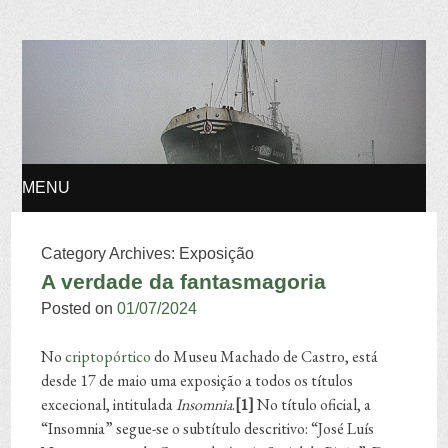
Osvaldo Manuel
Silvestre
MENU
SKIP TO CONTENT
Category Archives:
Exposição
A verdade da fantasmagoria
Posted on
01/07/2024
No
criptopórtico
do Museu Machado de Castro, está
desde 17 de maio uma exposição a todos os títulos
excecional, intitulada
Insomnia
.
[1]
No título oficial, a
“Insomnia” segue-se o subtítulo descritivo: “José Luís