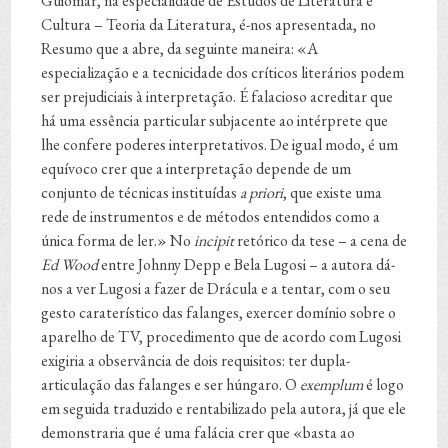
Guiomar, na especialidade de Estudos de Literatura e
Cultura – Teoria da Literatura, é-nos apresentada, no
Resumo que a abre, da seguinte maneira: «A
especialização e a tecnicidade dos críticos literários podem
ser prejudiciais à interpretação. É falacioso acreditar que
há uma essência particular subjacente ao intérprete que
lhe confere poderes interpretativos. De igual modo, é um
equívoco crer que a interpretação depende de um
conjunto de técnicas instituídas
a priori
, que existe uma
rede de instrumentos e de métodos entendidos como a
única forma de ler.» No
incipit
retórico da tese – a cena de
Ed Wood
entre Johnny Depp e Bela Lugosi – a autora dá-
nos a ver Lugosi a fazer de Drácula e a tentar, com o seu
gesto caraterístico das falanges, exercer domínio sobre o
aparelho de TV, procedimento que de acordo com Lugosi
exigiria a observância de dois requisitos: ter dupla-
articulação das falanges e ser húngaro. O
exemplum
é logo
em seguida traduzido e rentabilizado pela autora, já que ele
demonstraria que é uma falácia crer que «basta ao