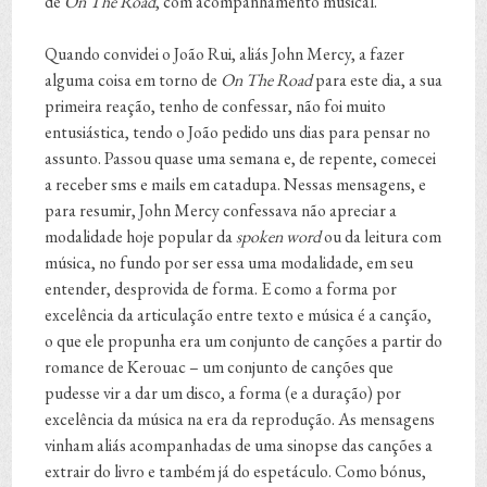
de
On The Road
, com acompanhamento musical.
Quando convidei o João Rui, aliás John Mercy, a fazer
alguma coisa em torno de
On The Road
para este dia, a sua
primeira reação, tenho de confessar, não foi muito
entusiástica, tendo o João pedido uns dias para pensar no
assunto. Passou quase uma semana e, de repente, comecei
a receber sms e mails em catadupa. Nessas mensagens, e
para resumir, John Mercy confessava não apreciar a
modalidade hoje popular da
spoken word
ou da leitura com
música, no fundo por ser essa uma modalidade, em seu
entender, desprovida de forma. E como a forma por
excelência da articulação entre texto e música é a canção,
o que ele propunha era um conjunto de canções a partir do
romance de Kerouac – um conjunto de canções que
pudesse vir a dar um disco, a forma (e a duração) por
excelência da música na era da reprodução. As mensagens
vinham aliás acompanhadas de uma sinopse das canções a
extrair do livro e também já do espetáculo. Como bónus,