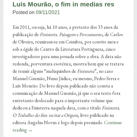
Luís Mourão, o fim in medias res
Posted on
09/11/2021
Em 2011, ou seja, há 10 anos, a pretexto dos 33 anos da
publicação de
Finisterra. Paisagem e Povoamento
, de Carlos
de Oliveira, reuniram-se em Coimbra, por convite meu e
sob a égide do Centro de Literatura Portuguesa, cinco
investigadores para uma jornada sobre a obra. A data não
redonda, porventura esotérica, mostra bem que se tratava
de reunir alguns “maluquinhos de
Finisterra
”, no caso
Manuel Gusmão, Nuno Júdice, eu mesmo, Pedro Serra e
Luís Mourão. Do livro depois publicado não consta a
comunicação de Manuel Gusmão, já que o seu texto fora
entretanto deslocado para o importante volume que
dedicou a Finisterra naquela data, com o título
Finisterra.
O Trabalho do fim: recitar a Origem
, livro publicado na
editora Angelus Novus e logo depois premiado.
Continue
reading
→