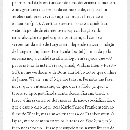
profissional da literatura ser de uma determinada maneira
e integrar uma determinada comunidade, cultural ou
intelectual, para exercer ação sobre as obras que o
ocupam» (p. 9). A crítica literária, insiste a candidata,
«não depende diretamente da especialização e da
naturalização daqueles que a praticam, tal como o
serpentar da mão de Lugosi não depende da sua condição
de húngaro duplamente articulado» (id.). Tomada pelo
entusiasmo, a candidata afirma logo em seguida que «O
próprio Frankenstein era só, afinal, William Henry Pratt»
(id.), nome verdadeiro de Boris Karloff, o actor que o filme
de James Whale, em 1931, imortalizou. Permito-me fazer
notar que o entusiasmo, de que quer a filologia quer a
teoria sempre justificadamente desconfiaram, tende a
fazer vítimas entre os defensores da não-especialização, e
que é esse o caso aqui, pois Karloff
não é
Frankenstein no
filme de Whale, mas sim «a criatura» de Frankenstein. O
lapso, muito comum entre os leitores de
Frankenstein
(e
faço notar como a frase pressupõe uma naturalização de