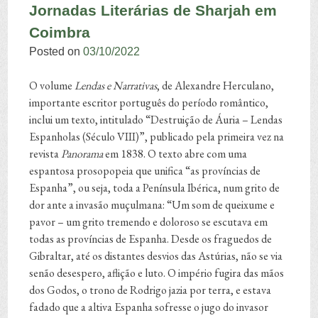
Jornadas Literárias de Sharjah em
Coimbra
Posted on
03/10/2022
O volume
Lendas e Narrativas
, de Alexandre Herculano,
importante escritor português do período romântico,
inclui um texto, intitulado “Destruição de Áuria – Lendas
Espanholas (Século VIII)”, publicado pela primeira vez na
revista
Panorama
em 1838. O texto abre com uma
espantosa prosopopeia que unifica “as províncias de
Espanha”, ou seja, toda a Península Ibérica, num grito de
dor ante a invasão muçulmana: “Um som de queixume e
pavor – um grito tremendo e doloroso se escutava em
todas as províncias de Espanha. Desde os fraguedos de
Gibraltar, até os distantes desvios das Astúrias, não se via
senão desespero, aflição e luto. O império fugira das mãos
dos Godos, o trono de Rodrigo jazia por terra, e estava
fadado que a altiva Espanha sofresse o jugo do invasor