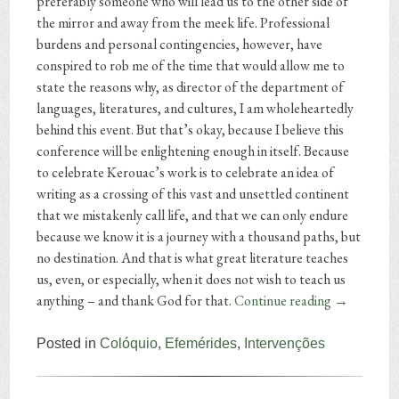
preferably someone who will lead us to the other side of
the mirror and away from the meek life. Professional
burdens and personal contingencies, however, have
conspired to rob me of the time that would allow me to
state the reasons why, as director of the department of
languages, literatures, and cultures, I am wholeheartedly
behind this event. But that’s okay, because I believe this
conference will be enlightening enough in itself. Because
to celebrate Kerouac’s work is to celebrate an idea of
writing as a crossing of this vast and unsettled continent
that we mistakenly call life, and that we can only endure
because we know it is a journey with a thousand paths, but
no destination. And that is what great literature teaches
us, even, or especially, when it does not wish to teach us
anything – and thank God for that.
Continue reading
→
Posted in
Colóquio
,
Efemérides
,
Intervenções