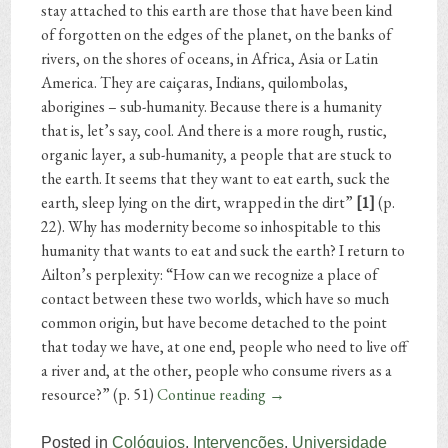
stay attached to this earth are those that have been kind
of forgotten on the edges of the planet, on the banks of
rivers, on the shores of oceans, in Africa, Asia or Latin
America. They are caiçaras, Indians, quilombolas,
aborigines – sub-humanity. Because there is a humanity
that is, let’s say, cool. And there is a more rough, rustic,
organic layer, a sub-humanity, a people that are stuck to
the earth. It seems that they want to eat earth, suck the
earth, sleep lying on the dirt, wrapped in the dirt”
[1]
(p.
22). Why has modernity become so inhospitable to this
humanity that wants to eat and suck the earth? I return to
Ailton’s perplexity: “How can we recognize a place of
contact between these two worlds, which have so much
common origin, but have become detached to the point
that today we have, at one end, people who need to live off
a river and, at the other, people who consume rivers as a
resource?” (p. 51)
Continue reading
→
Posted in
Colóquios
,
Intervenções
,
Universidade