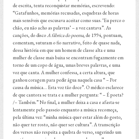
de escrita, tenta reconquistar memórias, escrevendo:
“Gatafunhos, memórias recusadas, esquebras de horas
mais sensíveis que escusava aceitar como suas. ‘Eu perco o
chão, eu não acho as palavras’ – a voz cantava”. As
canções, do disco
A fábrica do poema
, de 1994, pontuam,
comentam, suturam o fio narrativo, feito de quase nada,
dessa história em que um homem de classe alta e uma
mulher de classe mais baixa se encontram fugazmente em
torno de um copo de água, umas breves palavras, e uma
voz que canta. A mulher confessa, a certa altura, que
ganhou coragem para pedir água naquela casa “ – Por
causa da música… Esta voz tão doce”. O médico esclarece
de que cantora se trata e a mulher pergunta: “ – É poeta?
/– Também.” No final, a mulher deixa a casa e afasta-se
lentamente pelo passeio enquanto a música recomeça,
pela última vez: “minha música quer estar além do gosto,
não quer ter rosto, não quer ser cultura”. A transcrição
dos versos não respeita a quebra do verso, sugerindo um