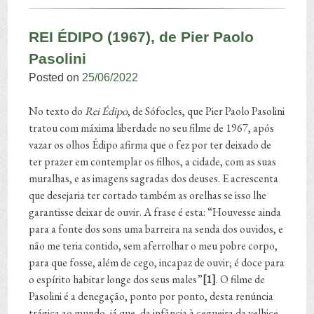
REI ÉDIPO (1967), de Pier Paolo
Pasolini
Posted on
25/06/2022
No texto do
Rei Édipo
, de Sófocles, que Pier Paolo Pasolini
tratou com máxima liberdade no seu filme de 1967, após
vazar os olhos Édipo afirma que o fez por ter deixado de
ter prazer em contemplar os filhos, a cidade, com as suas
muralhas, e as imagens sagradas dos deuses. E acrescenta
que desejaria ter cortado também as orelhas se isso lhe
garantisse deixar de ouvir. A frase é esta: “Houvesse ainda
para a fonte dos sons uma barreira na senda dos ouvidos, e
não me teria contido, sem aferrolhar o meu pobre corpo,
para que fosse, além de cego, incapaz de ouvir; é doce para
o espírito habitar longe dos seus males”
[1]
. O filme de
Pasolini é a denegação, ponto por ponto, desta renúncia
trágica ao mundo, já que, da infância à cegueira da velhice,