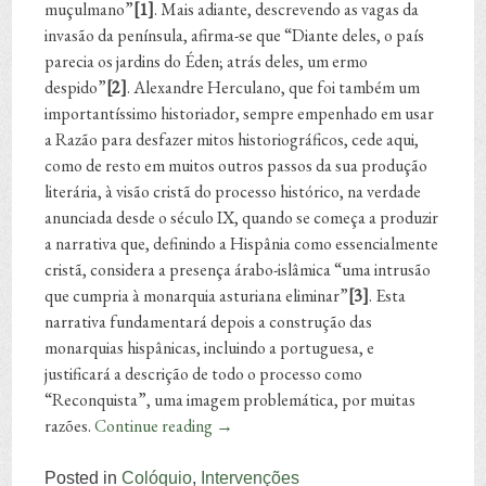
muçulmano”
[1]
. Mais adiante, descrevendo as vagas da
invasão da península, afirma-se que “Diante deles, o país
parecia os jardins do Éden; atrás deles, um ermo
despido”
[2]
. Alexandre Herculano, que foi também um
importantíssimo historiador, sempre empenhado em usar
a Razão para desfazer mitos historiográficos, cede aqui,
como de resto em muitos outros passos da sua produção
literária, à visão cristã do processo histórico, na verdade
anunciada desde o século IX, quando se começa a produzir
a narrativa que, definindo a Hispânia como essencialmente
cristã, considera a presença árabo-islâmica “uma intrusão
que cumpria à monarquia asturiana eliminar”
[3]
. Esta
narrativa fundamentará depois a construção das
monarquias hispânicas, incluindo a portuguesa, e
justificará a descrição de todo o processo como
“Reconquista”, uma imagem problemática, por muitas
razões.
Continue reading
→
Posted in
Colóquio
,
Intervenções