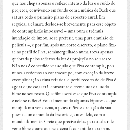
que nos chega apenas o reflexo intenso da luz e o ruído do
projetor, convivendo em fundo com a música de Bach que
satura todo o primeiro plano do espectro aural. Em
seguida, a câmara desloca-se brevemente para esse objeto
de contemplação impossível – uma pura e trémula
inundação de luz ou, se se preferir, uma pura emulsão de
película –, e por fim, após um corte discreto, o plano fixa-
se no perfil de Piva, semimergulhado numa treva apenas
quebrada pelos reflexos da luz da projeção no seu rosto.
Não nos é concedido ver aquilo que Piva contempla, pois
nunca acedemos ao contracampo, com exceção da breve
exemplificação acima referida: o perfil recortado de Piva é
agora o (nosso) ecrã, consoante o tremeluzir da luz do
filme no seu rosto. Que filme será esse que Piva contempla
e nele se reflete? Vou alimentando algumas hipóteses, que
me ajudam a ver a cena, a pensar Piva e a relação da sua
poesia com o mundo da história e, antes dela, com o
mundo da mente. Creio que preciso delas para acabar de
ver o filme e para que esta cena faça sentido para mim.