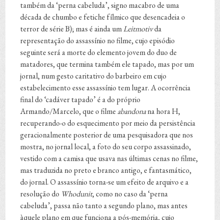
também da ‘perna cabeluda’, signo macabro de uma
década de chumbo e fetiche fílmico que desencadeia o
terror de série B); mas é ainda um
Leitmotiv
da
representação do assassínio no filme, cujo episódio
seguinte será a morte do elemento jovem do duo de
matadores, que termina também ele tapado, mas por um
jornal, num gesto caritativo do barbeiro em cujo
estabelecimento esse assassínio tem lugar. A ocorrência
final do ‘cadáver tapado’ é a do próprio
Armando/Marcelo, que o filme
abandona
na hora H,
recuperando-o do esquecimento por meio da persistência
geracionalmente posterior de uma pesquisadora que nos
mostra, no jornal local, a foto do seu corpo assassinado,
vestido com a camisa que usava nas últimas cenas no filme,
mas traduzida no preto e branco antigo, e fantasmático,
do jornal. O assassínio torna-se um efeito de arquivo e a
resolução do
Whodunit
, como no caso da ‘perna
cabeluda’, passa não tanto a segundo plano, mas antes
àquele plano em que funciona a pós-memória, cujo