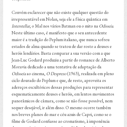
Convém esclarecer que não existe qualquer questão do
irrepresentável em Nolan, seja ele a física quântica em
Interstellar
, o Mal nos vários Batman ou o mito na
Odisseia
.
Neste último caso, é manifesto que o seu antecedente
maior é a tradição do Peplum italiano, que nunca sofreu
estados de alma quando se tratou de dar rosto a deuses e
heróis lendários. Basta comparar a sua versão com a que
Jean-Luc Godard produziu a partir do romance de Alberto
Moravia dedicado a uma tentativa de adaptação da
Odisseia
ao cinema,
O Desprezo
(1963), realizada em pleno
ciclo dourado do Peplum e que, de resto, aproveita os
adereços escultóricos dessas produções para representar
esquematicamente deuses e heróis, em lentos movimentos
panorâmicos de câmara, como se não fosse possível, nem
sequer desejável, ir além disso. O mesmo ocorre também
nos breves planos do mar e céu azuis de Capri, como se o
filme de Godard confiasse ao cromatismo, à imponência