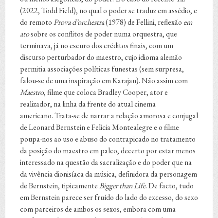
(2022, Todd Field), no qual o poder se traduz em assédio, e
do remoto
Prova d’orchestra
(1978) de Fellini, reflexão
em
ato
sobre os conflitos de poder numa orquestra, que
terminava, já no escuro dos créditos finais, com um
discurso perturbador do maestro, cujo idioma alemão
permitia associações políticas funestas (sem surpresa,
falou-se de uma inspiração em Karajan). Não assim com
Maestro
, filme que coloca Bradley Cooper, ator e
realizador, na linha da frente do atual cinema
americano. Trata-se de narrar a relação amorosa e conjugal
de Leonard Bernstein e Felicia Montealegre e o filme
poupa-nos ao uso e abuso do contrapicado no tratamento
da posição do maestro em palco, decerto por estar menos
interessado na questão da sacralização e do poder que na
da vivência dionisíaca da música, definidora da personagem
de Bernstein, tipicamente
Bigger than Life
. De facto, tudo
em Bernstein parece ser fruído do lado do excesso, do sexo
com parceiros de ambos os sexos, embora com uma