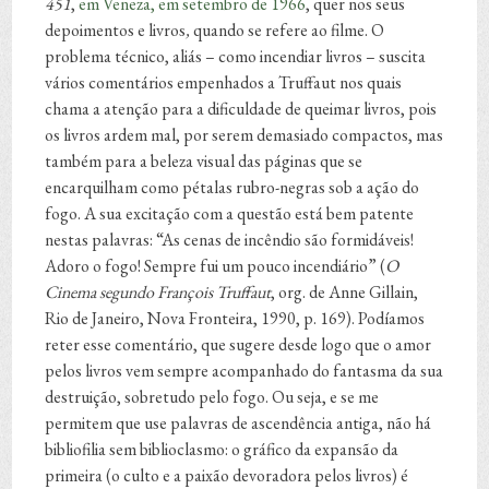
451
,
em Veneza, em setembro de 1966
, quer nos seus
depoimentos e livros
,
quando se refere ao filme. O
problema técnico, aliás – como incendiar livros – suscita
vários comentários empenhados a Truffaut nos quais
chama a atenção para a dificuldade de queimar livros, pois
os livros ardem mal, por serem demasiado compactos, mas
também para a beleza visual das páginas que se
encarquilham como pétalas rubro-negras sob a ação do
fogo. A sua excitação com a questão está bem patente
nestas palavras: “As cenas de incêndio são formidáveis!
Adoro o fogo! Sempre fui um pouco incendiário” (
O
Cinema segundo François Truffaut
, org. de Anne Gillain,
Rio de Janeiro, Nova Fronteira, 1990, p. 169). Podíamos
reter esse comentário, que sugere desde logo que o amor
pelos livros vem sempre acompanhado do fantasma da sua
destruição, sobretudo pelo fogo. Ou seja, e se me
permitem que use palavras de ascendência antiga, não há
bibliofilia sem biblioclasmo: o gráfico da expansão da
primeira (o culto e a paixão devoradora pelos livros) é