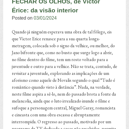
FECHAR OS OLHOS, de Victor
Érice: da visão interior
Posted on
03/01/2024
Quando já ninguém esperava uma obra de tal fôlego, eis
que Victor Erice renasce para a sua quarta longa-
metragem, colocada sob o signo da velhice, ou melhor, do
Jano bifronte que, como no busto que surge logo a abrir,
no filme dentro do filme, tem um rosto voltado para a
juventude e outro para a velhice. Não se trata, contudo, de
revisitar a juventude, explorando as implicações de um
aforismo como aquele de Novalis segundo o qual “Tudo é
romântico quando visto à distância”. Nada, na verdade,
neste filme aspira a sê-lo, nem do passado brota a fonte da
melancolia, ainda que o luto irrealizado inunde o filme e
sufoque a personagem central, Miguel Garay, romancista
e cineasta com uma obra escassa e abruptamente
interrompida. O regresso ao passado, motivado por um
programa de TV dedicado a casos não resolvidos, permite