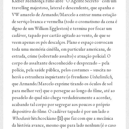
Kleber Mendonça Filho abre “O Agente Secreto” com um
travelling majestoso, lateral e descendente, que apanha o
VW amarelo de Armando/Marcelo a entrar numa estação
de serviço branca e vermelha (todo o cromatismo da cena é
digno de um William Eggleston) e termina por focar um
cadáver, tapado por cartão agitado ao vento, de que se
veem apenas os pés descalços. Plano e espaço convocam
toda uma memória cinéfila, em particular americana, de
estrada, crime (sobretudo assalto) e atuação policial. O
corpo do assaltante desconhecido e desprezado – pela
polícia, pela saúde pública, pelos costumes – suscita no
herói a estranheza inquietante (o freudiano
Unhelimlich
,
que Armando/Marcelo exprime tirando os óculos de sol
para melhor ver) que o persegue ao longo do filme, até ao
pesadelo do qual não chega verdadeiramente a acordar,
acabando tal corpo por segregar aos poucos o próprio
dispositivo do filme. O cadáver tapado é por um lado o
Whodunit
hitchcockiano
[1]
que faz com que a mecânica
da história avance, mesmo que para lado nenhum (é o caso