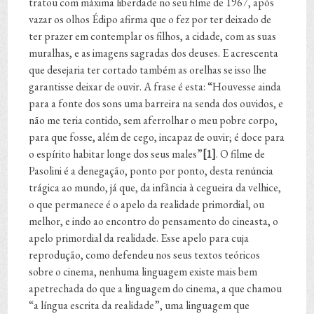
tratou com máxima liberdade no seu filme de 1967, após
vazar os olhos Édipo afirma que o fez por ter deixado de
ter prazer em contemplar os filhos, a cidade, com as suas
muralhas, e as imagens sagradas dos deuses. E acrescenta
que desejaria ter cortado também as orelhas se isso lhe
garantisse deixar de ouvir. A frase é esta: “Houvesse ainda
para a fonte dos sons uma barreira na senda dos ouvidos, e
não me teria contido, sem aferrolhar o meu pobre corpo,
para que fosse, além de cego, incapaz de ouvir; é doce para
o espírito habitar longe dos seus males”
[1]
. O filme de
Pasolini é a denegação, ponto por ponto, desta renúncia
trágica ao mundo, já que, da infância à cegueira da velhice,
o que permanece é o apelo da realidade primordial, ou
melhor, e indo ao encontro do pensamento do cineasta, o
apelo primordial da realidade. Esse apelo para cuja
reprodução, como defendeu nos seus textos teóricos
sobre o cinema, nenhuma linguagem existe mais bem
apetrechada do que a linguagem do cinema, a que chamou
“a língua escrita da realidade”, uma linguagem que