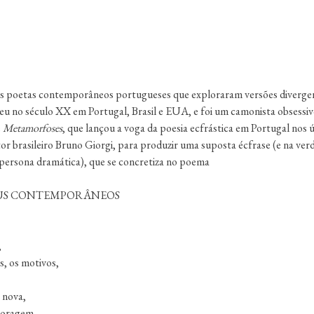
is poetas contemporâneos portugueses que exploraram versões diverge
iveu no século XX em Portugal, Brasil e EUA, e foi um camonista obsessi
e
Metamorfoses
, que lançou a voga da poesia ecfrástica em Portugal nos 
 brasileiro Bruno Giorgi, para produzir uma suposta écfrase (e na verda
persona dramática), que se concretiza no poema
SEUS CONTEMPORÂNEOS
,
, os motivos,
 nova,
 coragem