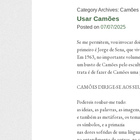
Category Archives:
Camões
Usar Camões
Posted on
07/07/2025
Se me permitem, vou invocar do
primeiro é Jorge de Sena, que v
Em 1963, no importante volum
um busto de Camões pelo escultor
trata é de fazer de Camões uma 
CAMÕES DIRIGE-SE AOS 
Podereis roubar-me tudo:
as ideias, as palavras, as imagens
e também as metáforas, os temas
os símbolos, e a primazia
nas dores sofridas de uma língua
no entendimento de outros, na