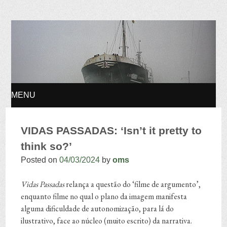
Osvaldo Manuel
Silvestre
MENU
SKIP TO CONTENT
VIDAS PASSADAS: ‘Isn’t it pretty to
think so?’
Posted on
04/03/2024
by
oms
Vidas Passadas
relança a questão do ‘filme de argumento’,
enquanto filme no qual o plano da imagem manifesta
alguma dificuldade de autonomização, para lá do
ilustrativo, face ao núcleo (muito escrito) da narrativa.