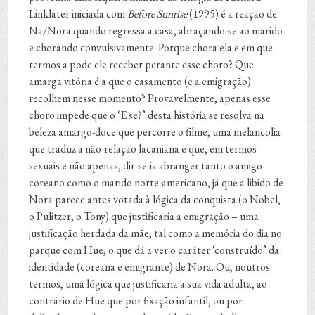
Linklater iniciada com
Before Sunrise
(1995) é a reação de
Na/Nora quando regressa a casa, abraçando-se ao marido
e chorando convulsivamente. Porque chora ela e em que
termos a pode ele receber perante esse choro? Que
amarga vitória é a que o casamento (e a emigração)
recolhem nesse momento? Provavelmente, apenas esse
choro impede que o ‘E se?’ desta história se resolva na
beleza amargo-doce que percorre o filme, uma melancolia
que traduz a não-relação lacaniana e que, em termos
sexuais e não apenas, dir-se-ia abranger tanto o amigo
coreano como o marido norte-americano, já que a libido de
Nora parece antes votada à lógica da conquista (o Nobel,
o Pulitzer, o Tony) que justificaria a emigração – uma
justificação herdada da mãe, tal como a memória do dia no
parque com Hue, o que dá a ver o caráter ‘construído’ da
identidade (coreana e emigrante) de Nora. Ou, noutros
termos, uma lógica que justificaria a sua vida adulta, ao
contrário de Hue que por fixação infantil, ou por