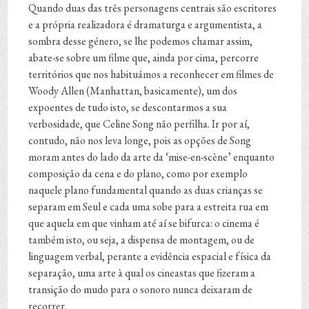
Quando duas das três personagens centrais são escritores
e a própria realizadora é dramaturga e argumentista, a
sombra desse género, se lhe podemos chamar assim,
abate-se sobre um filme que, ainda por cima, percorre
territórios que nos habituámos a reconhecer em filmes de
Woody Allen (Manhattan, basicamente), um dos
expoentes de tudo isto, se descontarmos a sua
verbosidade, que Celine Song não perfilha. Ir por aí,
contudo, não nos leva longe, pois as opções de Song
moram antes do lado da arte da ‘mise-en-scène’ enquanto
composição da cena e do plano, como por exemplo
naquele plano fundamental quando as duas crianças se
separam em Seul e cada uma sobe para a estreita rua em
que aquela em que vinham até aí se bifurca: o cinema é
também isto, ou seja, a dispensa de montagem, ou de
linguagem verbal, perante a evidência espacial e física da
separação, uma arte à qual os cineastas que fizeram a
transição do mudo para o sonoro nunca deixaram de
recorrer.