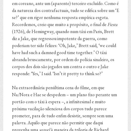
em coreano, ante um (aparente) terceiro excluído. Como é
da natureza dos contrafactuais, tudo se edifica sobre um ‘E
se?’ que em rigor nenhuma resposta empírica esgota.
Recordemos, creio que muito a propósito, o final de
Fiesta
(1926), de Hemingway, quando num táxi em Paris, Brett
diz a Jake, que regressou impotente da guerra, como
poderiam ter sido felizes: ‘Oh, Jake,’ Brett said, ‘we could
have had such a damned good time together.’ O táxi
abranda bruscamente, por ordem do polícia sinaleiro, os
corpos dos dois são jogados um contra o outro e Jake
responde: ‘Yes,’ I said. ‘Isn’t it pretty to think so?’
Na extraordinária penúltima cena do filme, em que
Na/Nora e Hae se despedem – um plano fixo perante um
portão com o táxi à espera –, a infinitesimal e muito
próxima vacilação silenciosa dos corpos tudo parece
prometer, para de tudo enfim desistir, sempre sem uma
palavra. Aquilo que parece não permitir que daqui
provenha uma
sequel
à maneira da trilogia de Richard