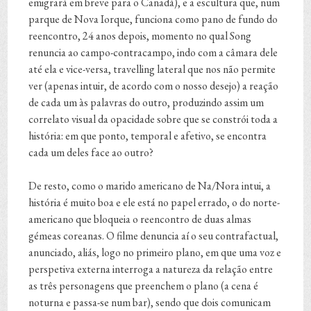
emigrará em breve para o Canadá), e a escultura que, num
parque de Nova Iorque, funciona como pano de fundo do
reencontro, 24 anos depois, momento no qual Song
renuncia ao campo-contracampo, indo com a câmara dele
até ela e vice-versa, travelling lateral que nos não permite
ver (apenas intuir, de acordo com o nosso desejo) a reação
de cada um às palavras do outro, produzindo assim um
correlato visual da opacidade sobre que se constrói toda a
história: em que ponto, temporal e afetivo, se encontra
cada um deles face ao outro?
De resto, como o marido americano de Na/Nora intui, a
história é muito boa e ele está no papel errado, o do norte-
americano que bloqueia o reencontro de duas almas
gémeas coreanas. O filme denuncia aí o seu contrafactual,
anunciado, aliás, logo no primeiro plano, em que uma voz e
perspetiva externa interroga a natureza da relação entre
as três personagens que preenchem o plano (a cena é
noturna e passa-se num bar), sendo que dois comunicam