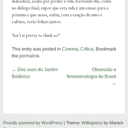
delicadeza, acaba por perder a vida. Restando-lhe, como
no diálogo final, supor que esta vida é um ensaio para a
próxima e que nessa, enfim, com a caução de mito e
cultura, serão felizes juntos.
‘Isn’t it pretty to think so?’
This entry was posted in
Cinema
,
Crítica
. Bookmark
the
permalink
.
Post navigation
←
Dos usos do Jardim
Obsessão e
Botânico
fenomenologia do Brasil
→
Proudly powered by WordPress
|
Theme:
Willingness
by Manish